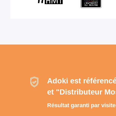
Adoki est référencé
et "Distributeur M
Résultat garanti par visite