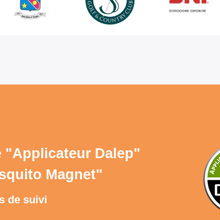
 "
Applicateur Dalep
"
osquito Magnet"
s de suivi